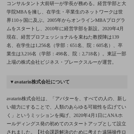
コンサルタント大前研一が学長が務める。経営学部と大
学院MBAを擁し、在学生・卒業生のネットワークは世
界110ヶ国に及ぶ。2005年からオンラインMBAプログラ
ムをスタートし、2010年に経営学部を新設。2020年4月
現在、経営プロフェッショナルを束ねた教授陣は139
名、在学生は1,256名（学部：651名、院：605名）、卒
業生は3,216名（学部：498名、院：2,718名）。東証一部
上場の株式会社ビジネス・ブレークスルーが運営。
▼avatarin株式会社について
avatarin株式会社は、「アバターを、すべての人の、新し
い能力にすることで、人類のあらゆる可能性を広げてい
く」というミッションを掲げ、2020年4月1日にANAホ
ールディングス発の初めてのスタートアップとして設立
されました。【社会課題解決のために考えた遠隔操作ロ