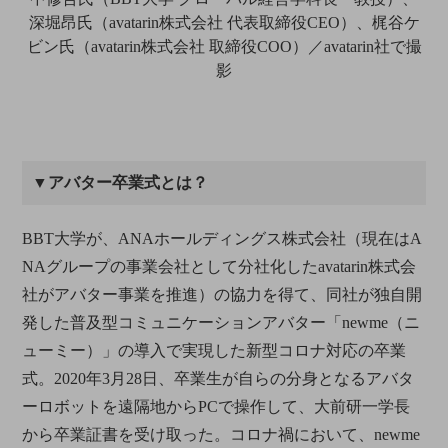
深堀昂氏（avatarin株式会社 代表取締役CEO）、梶谷ケ
ビン氏（avatarin株式会社 取締役COO）／avatarin社で撮
影
▼アバター卒業式とは？
BBT大学が、ANAホールディングス株式会社（現在はA
NAグループの事業会社として分社化したavatarin株式会
社がアバター事業を推進）の協力を得て、同社が独自開
発した普及型コミュニケーションアバター「newme（ニ
ューミー）」の導入で実現した新型コロナ対応の卒業
式。2020年3月28日、卒業生が自らの分身となるアバタ
ーロボットを遠隔地からPCで操作して、大前研一学長
から卒業証書を受け取った。コロナ禍において、newme