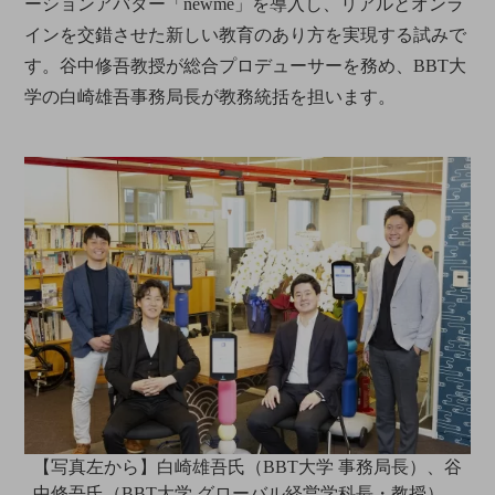
ーションアバター「newme」を導入し、リアルとオンラ
インを交錯させた新しい教育のあり方を実現する試みで
す。谷中修吾教授が総合プロデューサーを務め、BBT大
学の白崎雄吾事務局長が教務統括を担います。
【写真左から】白崎雄吾氏（BBT大学 事務局長）、谷
中修吾氏（BBT大学 グローバル経営学科長・教授）、