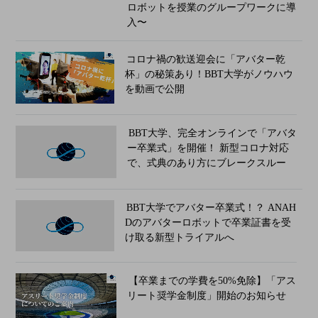
ロボットを授業のグループワークに導
入〜
コロナ禍の歓送迎会に「アバター乾
杯」の秘策あり！BBT大学がノウハウ
を動画で公開
BBT大学、完全オンラインで「アバタ
ー卒業式」を開催！ 新型コロナ対応
で、式典のあり方にブレークスルー
BBT大学でアバター卒業式！？ ANAH
Dのアバターロボットで卒業証書を受
け取る新型トライアルへ
【卒業までの学費を50%免除】「アス
リート奨学金制度」開始のお知らせ