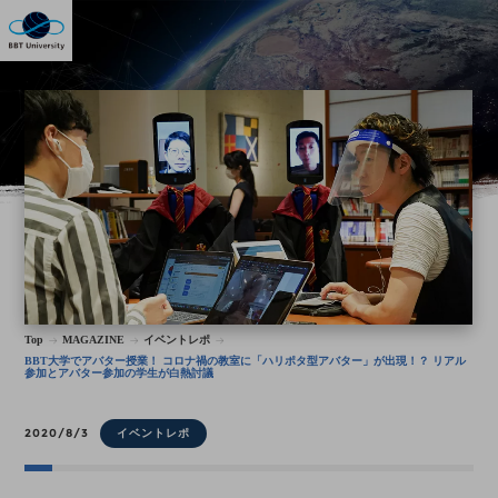
Top
MAGAZINE
イベントレポ
BBT大学でアバター授業！ コロナ禍の教室に「ハリポタ型アバター」が出現！？ リアル
参加とアバター参加の学生が白熱討議
2020/8/3
イベントレポ