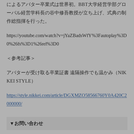
によるアバター卒業式は世界初。BBT大学経営学部グロ
ーバル経営学科長の谷中修吾教授が立ち上げ、式典の制
作総指揮を行った。
https://youtube.com/watch?v=jYaZBadsWfY%3Fautoplay%3D
0%26fs%3D1%26rel%3D0
＜参考記事＞
アバターが受け取る卒業証書 遠隔操作でも温かみ（NIK
KEI STYLE）
https://style.nikkei.com/article/DGXMZO58566760Y0A420C2
000000/
▼お問い合わせ