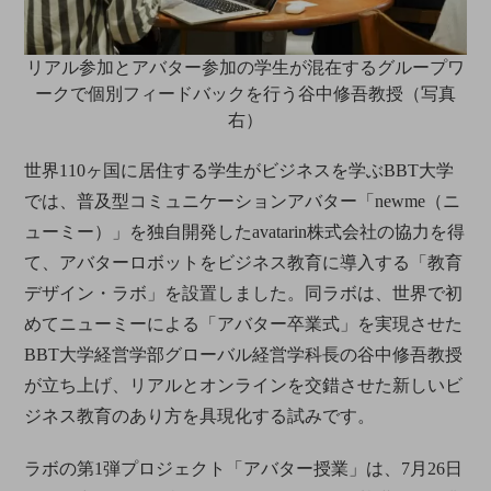
リアル参加とアバター参加の学生が混在するグループワ
ークで個別フィードバックを行う谷中修吾教授（写真
右）
世界110ヶ国に居住する学生がビジネスを学ぶBBT大学
では、普及型コミュニケーションアバター「newme（ニ
ューミー）」を独自開発したavatarin株式会社の協力を得
て、アバターロボットをビジネス教育に導入する「教育
デザイン・ラボ」を設置しました。同ラボは、世界で初
めてニューミーによる「アバター卒業式」を実現させた
BBT大学経営学部グローバル経営学科長の谷中修吾教授
が立ち上げ、リアルとオンラインを交錯させた新しいビ
ジネス教育のあり方を具現化する試みです。
ラボの第1弾プロジェクト「アバター授業」は、7月26日