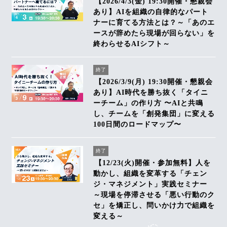
【2026/4/3(金) 19:30開催・懇親会
あり】AIを組織の自律的なパート
ナーに育てる方法とは？～「あのエ
ースが辞めたら現場が回らない」を
終わらせるAIシフト～
終了
【2026/3/9(月) 19:30開催・懇親会
あり】AI時代を勝ち抜く「タイニ
ーチーム」の作り方 〜AIと共鳴
し、チームを「創発集団」に変える
100日間のロードマップ〜
終了
【12/23(火)開催・参加無料】人を
動かし、組織を変革する「チェン
ジ・マネジメント」実践セミナー
～現場を停滞させる「悪い行動のク
セ」を矯正し、問いかけ力で組織を
変える～