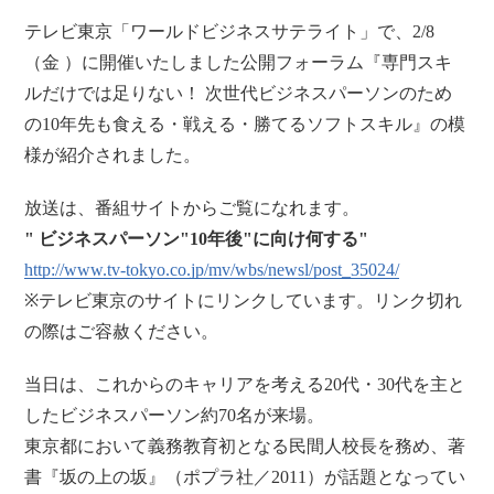
テレビ東京「ワールドビジネスサテライト」で、2/8
（金 ）に開催いたしました公開フォーラム『専門スキ
ルだけでは足りない！ 次世代ビジネスパーソンのため
の10年先も食える・戦える・勝てるソフトスキル』の模
様が紹介されました。
放送は、番組サイトからご覧になれます。
" ビジネスパーソン"10年後"に向け何する"
http://www.tv-tokyo.co.jp/mv/wbs/newsl/post_35024/
※テレビ東京のサイトにリンクしています。リンク切れ
の際はご容赦ください。
当日は、これからのキャリアを考える20代・30代を主と
したビジネスパーソン約70名が来場。
東京都において義務教育初となる民間人校長を務め、著
書『坂の上の坂』（ポプラ社／2011）が話題となってい