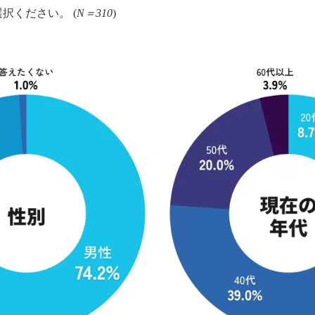
選択ください。 (
N＝310
)