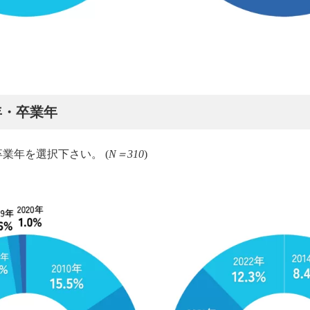
年・卒業年
卒業年を選択下さい。 (
N＝310
)