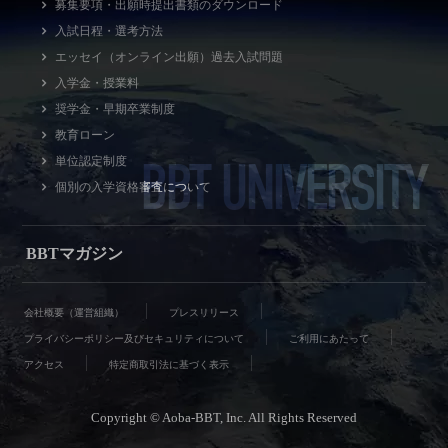
募集要項・出願時提出書類のダウンロード
入試日程・選考方法
エッセイ（オンライン出願）過去入試問題
入学金・授業料
奨学金・早期卒業制度
教育ローン
BBT UNIVERSITY
単位認定制度
個別の入学資格審査について
BBTマガジン
会社概要（運営組織）
プレスリリース
プライバシーポリシー及びセキュリティについて
ご利用にあたって
アクセス
特定商取引法に基づく表示
Copyright © Aoba-BBT, Inc. All Rights Reserved