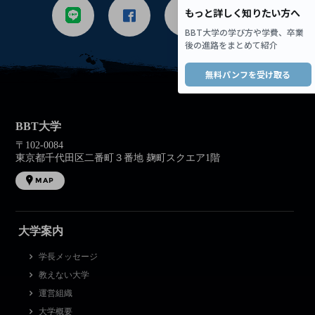
BBT大学
〒102-0084
東京都千代田区二番町３番地 麹町スクエア1階
MAP
大学案内
学長メッセージ
教えない大学
運営組織
大学概要