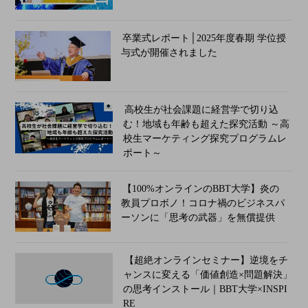
卒業式レポート│2025年度春期 学位授
与式が開催されました
高校生が社会課題に経営学で切り込
む！地域も年齢も超えた探究活動 ～高
校生マーケティング探究プログラムレ
ポート～
【100%オンラインのBBT大学】炎の
教員プロボノ！コロナ禍のビジネスパ
ーソンに「思考の武器」を無償提供
【超絶オンラインセミナー】逆境をチ
ャンスに変える「価値創造×問題解決」
の思考インストール｜BBT大学×INSPI
RE