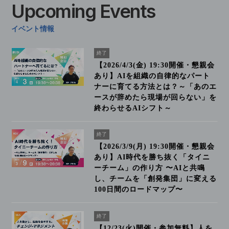
Upcoming
Events
イベント情報
終了
【2026/4/3(金) 19:30開催・懇親会
あり】AIを組織の自律的なパート
ナーに育てる方法とは？～「あのエ
ースが辞めたら現場が回らない」を
終わらせるAIシフト～
終了
【2026/3/9(月) 19:30開催・懇親会
あり】AI時代を勝ち抜く「タイニ
ーチーム」の作り方 〜AIと共鳴
し、チームを「創発集団」に変える
100日間のロードマップ〜
終了
【12/23(火)開催・参加無料】人を