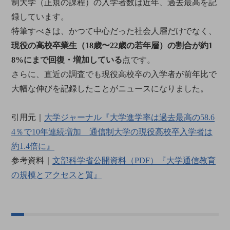
制大学（正規の課程）の入学者数は近年、過去最高を記
録しています。
特筆すべきは、かつて中心だった社会人層だけでなく、
現役の高校卒業生（18歳〜22歳の若年層）の割合が約1
8%にまで回復・増加している
点です。
さらに、直近の調査でも現役高校卒の入学者が前年比で
大幅な伸びを記録したことがニュースになりました。
引用元｜
大学ジャーナル『大学進学率は過去最高の58.6
4％で10年連続増加 通信制大学の現役高校卒入学者は
約1.4倍に』
参考資料｜
文部科学省公開資料（PDF）『大学通信教育
の規模とアクセスと質』