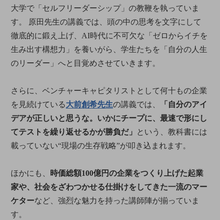
大学で「セルフリーダーシップ」の教鞭を執っていま
す。 原田先生の講義では、頭の中の思考を文字にして
徹底的に鍛え上げ、AI時代に不可欠な「ゼロからイチを
生み出す構想力」を養いがら、学生たちを「自分の人生
のリーダー」へと目覚めさせていきます。
さらに、ベンチャーキャピタリストとして何十もの企業
を見続けている
大前創希先生
の講義では、
「自分のアイ
デアが正しいと思うな。いかにチープに、最速で形にし
てテストを繰り返せるかが勝負だ」
という、教科書には
載っていない“現場の生存戦略”が叩き込まれます。
ほかにも、
時価総額100億円の企業をつくり上げた起業
家や、社会をざわつかせる仕掛けをしてきた一流のマー
ケター
など、強烈な魅力を持った講師陣が揃っていま
す。