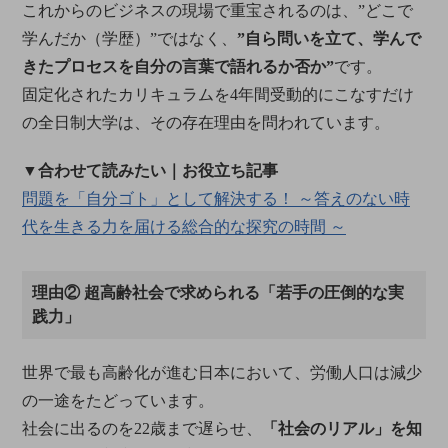
これからのビジネスの現場で重宝されるのは、”どこで
学んだか（学歴）”ではなく、
”自ら問いを立て、学んで
きたプロセスを自分の言葉で語れるか否か”
です。
固定化されたカリキュラムを4年間受動的にこなすだけ
の全日制大学は、その存在理由を問われています。
▼合わせて読みたい｜お役立ち記事
問題を「自分ゴト」として解決する！ ～答えのない時
代を生きる力を届ける総合的な探究の時間 ～
理由② 超高齢社会で求められる「若手の圧倒的な実
践力」
世界で最も高齢化が進む日本において、労働人口は減少
の一途をたどっています。
社会に出るのを22歳まで遅らせ、
「社会のリアル」を知